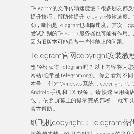
Telegram的文件传输速度慢？很多朋友
提升技巧，帮助你提升Telegram传输速
劲，哪怕是Telegram也降降速度。其次，
尝试到别的Telegram服务器也可能有作用。
因为旧版本可能具备一些性能上的问题。
Telegram官网copyright安装教
想 轻松 获得 Telegram 吗？ 以下内容 将为
网站 (通常是 telegram.org)。 你会 看
本号 。 针对 Windows 系统 ，copyright PC
Android 手机 和 iOS 设备 ， 请 快速 应用商店
包 ， 依照 屏幕上的提示 完成 部署 ， 就可以 体
官方帮助 。
纸飞机copyright：Telegr
随着 越来越大的 用户 针对Telegram 的