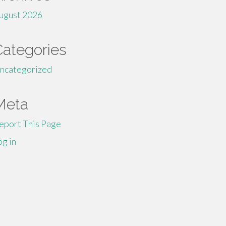
ugust 2026
Categories
ncategorized
Meta
eport This Page
og in