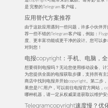
是 完整的Telegram 客户端 。
应用替代方案推荐
由于这款应用遇到一些问题，许多小伙伴开始关
荐一些不错的Telegram客户端，例如：F
度、更丰富功能或更干净的设计。您可以参
对到您！
电报copyright：手机、电脑，全平
想要得到电报吗？无论您使用移动设备、计算设
为您提供全面的电报获取步骤，支持所有主
商店中找到电报并开始copyright。第二步，i
果您是PC用户，可以前往电报官方网站，cop
哪种机器，请一定从权威渠道获取以维护安
Telegramcopyright速度慢