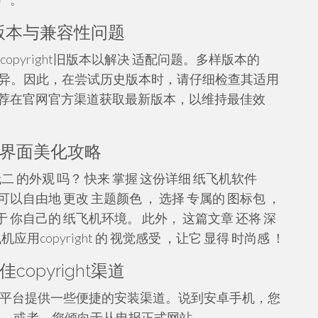
：历史版本与兼容性问题
希望copyright旧版本以解决 适配问题。多样版本的
在差异。因此，在尝试历史版本时，请仔细检查其适用
荐在官网官方渠道获取最新版本，以维持最佳效
制与界面美化攻略
 的外观 吗？ 快来 掌握 这份详细 纸飞机软件
 你可以自由地 更改 主题颜色 ， 选择 专属的 图标包 ，
于 你自己的 纸飞机环境。 此外， 这篇文章 还将 深
机应用copyright 的 视觉感受 ，让它 显得 时尚感 ！
copyright渠道
不同的平台提供一些便捷的安装渠道。说到安卓手机，您
报软件。或者，您倾向于从电报正式网站