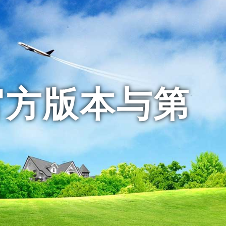
t：官方版本与第