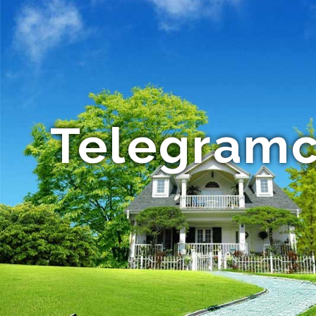
Telegra