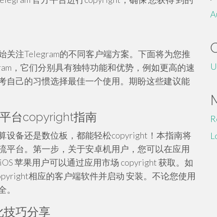
A
注Telegram的不同客户端方案。下面将为您推
U
lygram，它们分别具有独特功能和优势，例如更高的速
考自己的习惯选择最佳一个使用。期盼这些建议能
台copyright指南
R
备还是数位板，都能轻松copyright！本指南将
L
流平台。第一步，关于安卓机用户，您可以在应用
OS 苹果用户可以通过应用市场 copyright 获取。如
yright相应的客户端软件并启动 安装。不论您使用
全。
？优化技巧分享