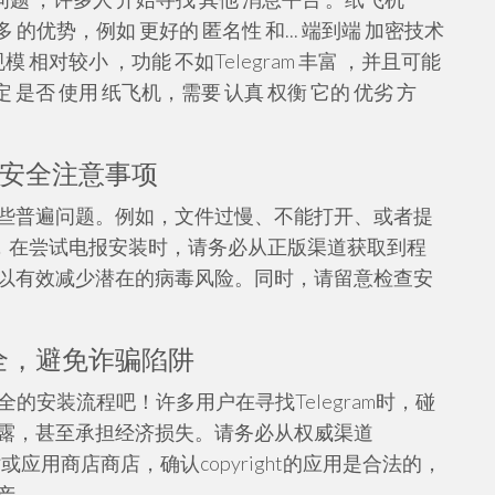
有 许多 的优势，例如 更好的 匿名性 和... 端到端 加密技术
相对较小 ，功能 不如Telegram 丰富 ，并且可能
 是否 使用 纸飞机，需要 认真 权衡 它的 优劣 方
答与安全注意事项
些普遍问题。例如，文件过慢、不能打开、或者提
全，在尝试电报安装时，请务必从正版渠道获取到程
以有效减少潜在的病毒风险。同时，请留意检查安
费、安全，避免诈骗陷阱
安全的安装流程吧！许多用户在寻找Telegram时，碰
露，甚至承担经济损失。请务必从权威渠道
m官方网站或应用商店商店，确认copyright的应用是合法的，
产。