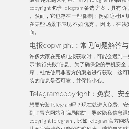
copyright 包含Telegram 备选 方案，具
。然而，它也存在 一些 限制：例如 这社区规模 
在某些 场景下表现 不如 优秀 。因此，在 决定
面。
电报copyright：常见问题解
许多大家在完成电报获取时，可能会遇到一
示“执行失败”信息。为了确保您的手机安
序，杜绝使用非官方的渠道进行获取，这可
装的信息是否可靠，并保持小心。
Telegramcopyright：免
想要安装Telegram吗？现在就进入免费、
到了冒充网站和骗局陷阱，导致隐私信息泄
copyrightTelegram，比如Telegra
从而完全避免可能的诈骗风险，维护您的财